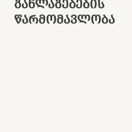
ᲒᲐᲜᲚᲐᲒᲔᲑᲔᲑᲘᲡ
ᲬᲐᲠᲛᲝᲛᲐᲕᲚᲝᲑᲐ
ქცევითი თერაპია
ფსიქოთერაპია