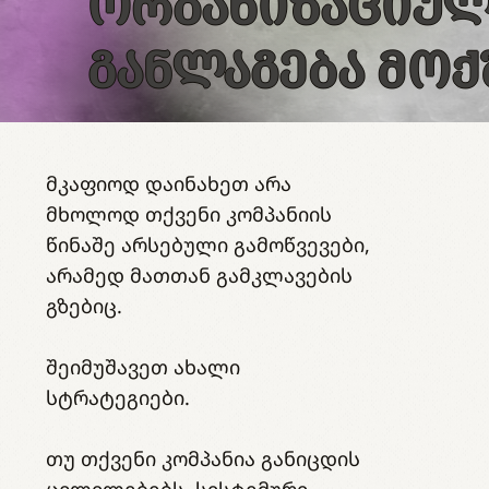
ᲝᲠᲒᲐᲜᲘᲖᲐᲪᲘᲣ
ᲒᲐᲜᲚᲐᲒᲔᲑᲐ ᲛᲝᲥ
მკაფიოდ დაინახეთ არა
მხოლოდ თქვენი კომპანიის
წინაშე არსებული გამოწვევები,
არამედ მათთან გამკლავების
გზებიც.
შეიმუშავეთ ახალი
სტრატეგიები.
თუ თქვენი კომპანია განიცდის
ცვლილებებს, სისტემური