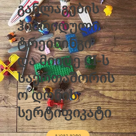
განლაგების
ჰიბრიდული
ტრეინინგი
და მიიღე CI-ს
საერთაშორის
ო დონის
სერტიფიკატი
ᲒᲐᲘᲒᲔ ᲛᲔᲢᲘ