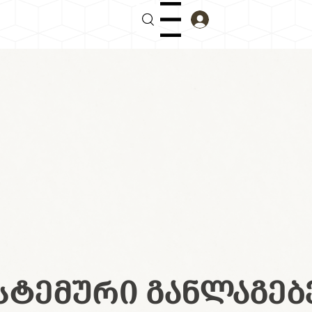
Menu
ᲡᲢᲔᲛᲣᲠᲘ ᲒᲐᲜᲚᲐᲒᲔᲑ