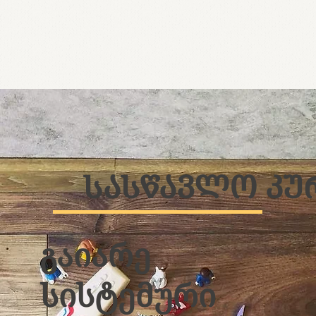
ᲡᲐᲡᲬᲐᲕᲚᲝ ᲙᲣ
გაიარე
სისტემური