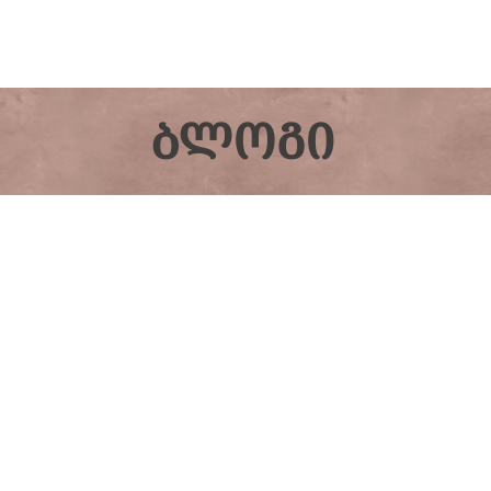
ᲑᲚᲝᲒᲘ