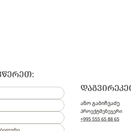
ᲕᲬᲔᲠᲔᲗ:
ᲓᲐᲒᲕᲘᲠᲔᲙᲔ
ანო გაბიჩვაძე
პროექტმენეჯერი
+995 555 65 88 65