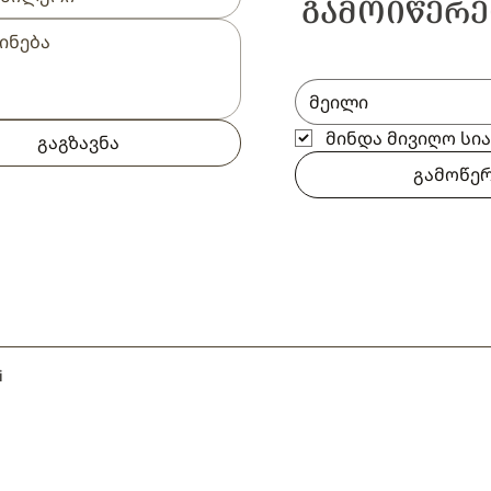
ᲒᲐᲛᲝᲘᲬᲔᲠᲔ
მინდა მივიღო სი
გაგზავნა
გამოწე
i