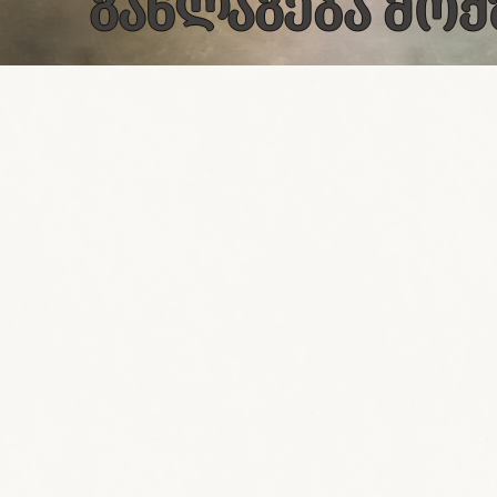
ᲒᲐᲜᲚᲐᲒᲔᲑᲐ ᲛᲝᲥ