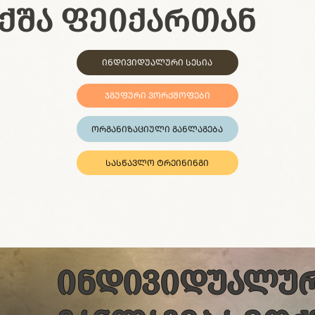
ᲥᲨᲐ ᲤᲔᲘᲥᲐᲠᲗᲐᲜ
ᲘᲜᲓᲘᲕᲘᲓᲣᲐᲚᲣᲠᲘ ᲡᲔᲡᲘᲐ
ᲯᲒᲣᲤᲣᲠᲘ ᲕᲝᲠᲥᲨᲝᲤᲔᲑᲘ
ᲝᲠᲒᲐᲜᲘᲖᲐᲪᲘᲣᲚᲘ ᲒᲐᲜᲚᲐᲒᲔᲑᲐ
ᲡᲐᲡᲬᲐᲕᲚᲝ ᲢᲠᲔᲘᲜᲘᲜᲒᲘ
ᲘᲜᲓᲘᲕᲘᲓᲣᲐᲚᲣᲠ