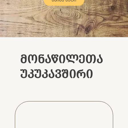
ᲛᲝᲜᲐᲬᲘᲚᲔᲗᲐ
ᲣᲙᲣᲙᲐᲕᲨᲘᲠᲘ