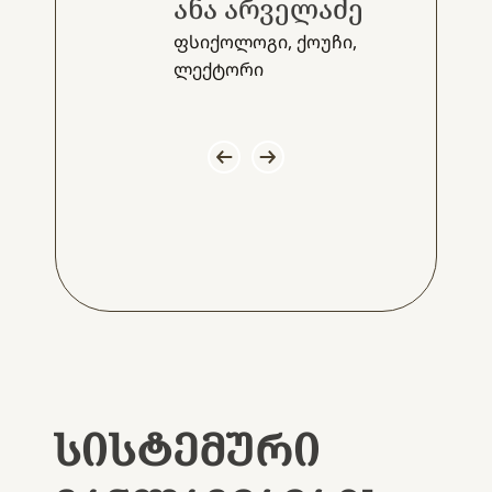
ანა არველაძე
ფსიქოლოგი, ქოუჩი,
ლექტორი
ᲡᲘᲡᲢᲔᲛᲣᲠᲘ