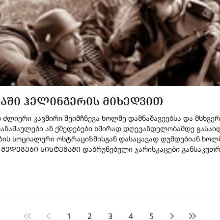
ᲐᲨᲘ ᲰᲔᲚᲘᲜᲒᲔᲠᲘᲡ ᲛᲘᲮᲔᲓᲕᲘᲗ
 ძლიერი კავშირი შეიმჩნევა ხოლმე დამნაშავეებსა და მსხვ
ულები ან ქმედებები ხშირად დღევანდელობამდე გასაიდუმლოებულია ხო
ების სოციალური ოსტრაციზმისგან დასაცავად დუმდებიან ხოლ
ამბების სირცხვილის გამო დუმდებიან. ᲨᲔᲓᲔᲒᲔᲑᲘ ᲡᲘᲡᲢᲔᲛᲐᲨᲘ დაბრუნებული ჯარისკაცები
1
2
3
4
5