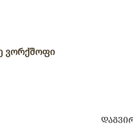
ე ვორქშოფი
ᲓᲐᲒᲕᲘ