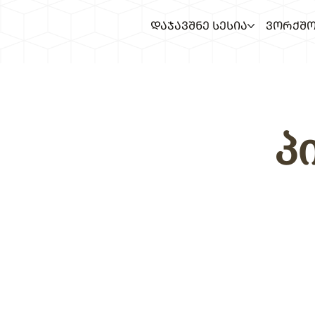
ᲓᲐᲯᲐᲕᲨᲜᲔ ᲡᲔᲡᲘᲐ
ᲕᲝᲠᲥᲨᲝ
პ