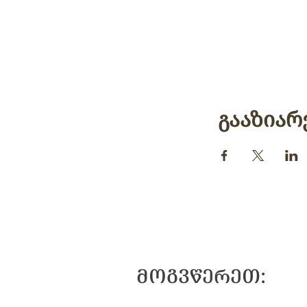
გააზიარ
ᲛᲝᲒᲕᲬᲔᲠᲔᲗ: