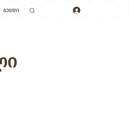
ᲒᲣᲜᲓᲘ
ლი