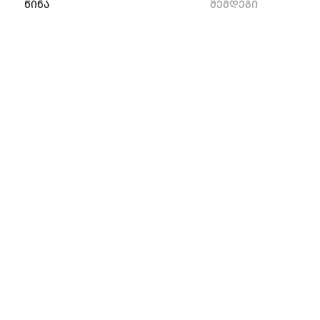
ᲬᲘᲜᲐ
ᲨᲔᲛᲓᲔᲒᲘ