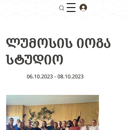
ᲚᲣᲛᲝᲡᲘᲡ ᲘᲝᲒᲐ
ᲡᲢᲣᲓᲘᲝ
06.10.2023 - 08.10.2023