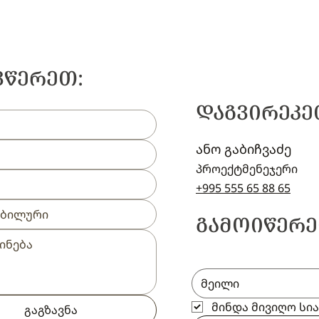
ᲕᲬᲔᲠᲔᲗ:
ᲓᲐᲒᲕᲘᲠᲔᲙᲔ
ანო გაბიჩვაძე
პროექტმენეჯერი
+995 555 65 88 65
ᲒᲐᲛᲝᲘᲬᲔᲠᲔ
მინდა მივიღო სი
გაგზავნა