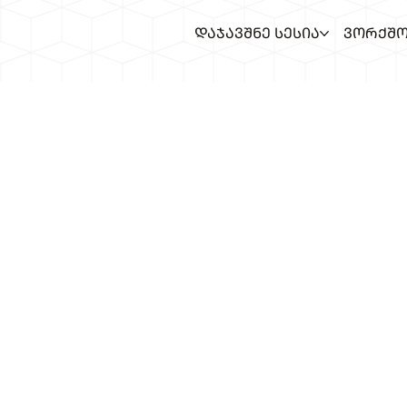
ᲓᲐᲯᲐᲕᲨᲜᲔ ᲡᲔᲡᲘᲐ
ᲕᲝᲠᲥᲨᲝ