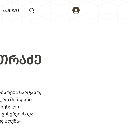
ᲒᲣᲜᲓᲘ
ᲗᲠᲐᲫᲔ
ხმარება საოჯახო,
ური შინაგანი
დგენელი
თვისებების და
დ აღქმა-