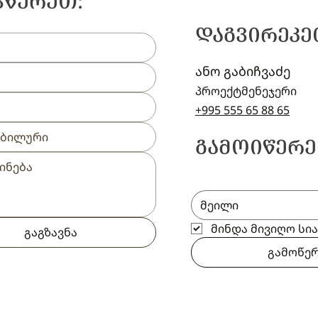
ᲕᲬᲔᲠᲔᲗ:
ᲓᲐᲒᲕᲘᲠᲔᲙᲔ
ანო გაბიჩვაძე
პროექტმენეჯერი
+995 555 65 88 65
ᲒᲐᲛᲝᲘᲬᲔᲠᲔ
მინდა მივიღო სი
გაგზავნა
გამოწე