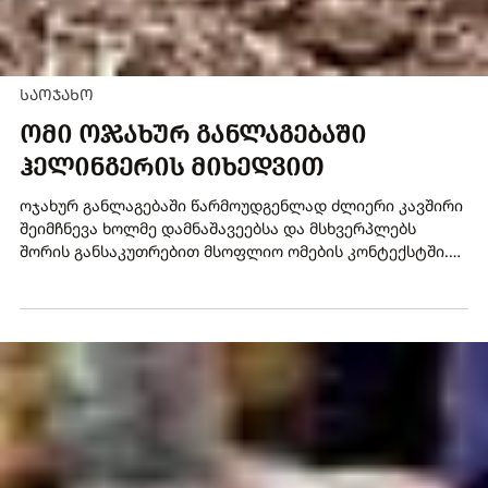
ᲡᲐᲝᲯᲐᲮᲝ
ᲝᲛᲘ ᲝᲯᲐᲮᲣᲠ ᲒᲐᲜᲚᲐᲒᲔᲑᲐᲨᲘ
ᲰᲔᲚᲘᲜᲒᲔᲠᲘᲡ ᲛᲘᲮᲔᲓᲕᲘᲗ
ოჯახურ განლაგებაში წარმოუდგენლად ძლიერი კავშირი
შეიმჩნევა ხოლმე დამნაშავეებსა და მსხვერპლებს
შორის განსაკუთრებით მსოფლიო ომების კონტექსტში.
იმ დროინდელი დანაშაულები ან ქმედებები ხშირად