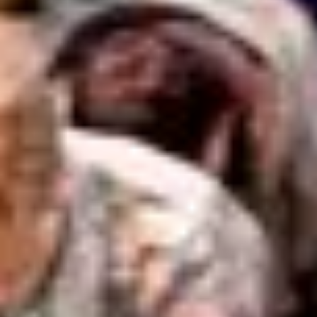
დღევანდელობამდე გასაიდუმლოებულია ხოლმე.
მოძალადეები პირველ რიგში საკუთარი თავის და მათი
ოჯახების სოციალური ოსტრაციზმისგან დასაცავად
დუმდებიან ხოლმე. დაზარალებულები კი მათზე
გადამხდარ ამბების სირცხვილის გამო დუმდებიან.
ᲨᲔᲓᲔᲒᲔᲑᲘ ᲡᲘᲡᲢᲔᲛᲐᲨᲘ დაბრუნებული ჯარისკაცები
განსაკუთრებულ კავშირს გრძნობენ