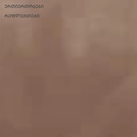
ᲣᲠᲗᲘᲔᲠᲗᲝᲑᲔᲑᲘ
ᲠᲔᲤᲚᲔᲥᲪᲘᲔᲑᲘ