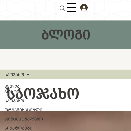
ᲑᲚᲝᲒᲘ
ᲡᲐᲝᲯᲐᲮᲝ
ᲧᲕᲔᲚᲐ
ᲡᲐᲝᲯᲐᲮᲝ
ᲞᲝᲡᲢᲘ
ᲡᲐᲝᲯᲐᲮᲝ
ᲝᲠᲒᲐᲜᲘᲖᲐᲪᲘᲣᲚᲘ
ᲙᲝᲜᲪᲔᲞᲢᲣᲐᲚᲣᲠᲘ
ᲡᲘᲛᲞᲢᲝᲛᲔᲑᲘ