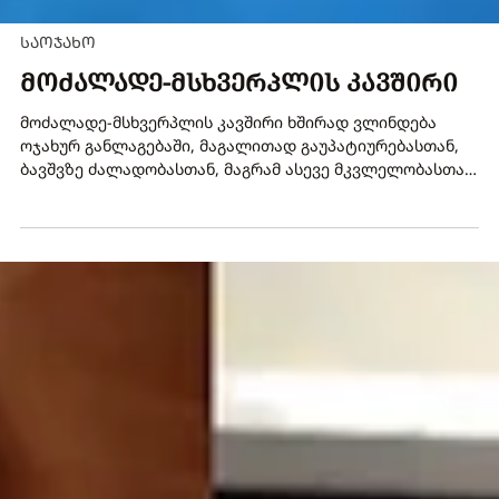
ᲡᲐᲝᲯᲐᲮᲝ
ᲛᲝᲫᲐᲚᲐᲓᲔ-ᲛᲡᲮᲕᲔᲠᲞᲚᲘᲡ ᲙᲐᲕᲨᲘᲠᲘ